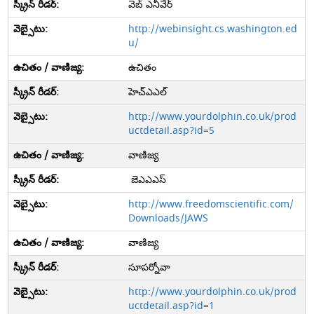
వెబ్ ఎనీవేర్
http://webinsight.cs.washington.ed
u/
ఉచితం
హెచ్ఎఎల్
http://www.yourdolphin.co.uk/prod
uctdetail.asp?id=5
వాణిజ్య
జెఎఎఎస్
http://www.freedomscientific.com/
Downloads/JAWS
వాణిజ్య
సూపర్నోవా
http://www.yourdolphin.co.uk/prod
uctdetail.asp?id=1