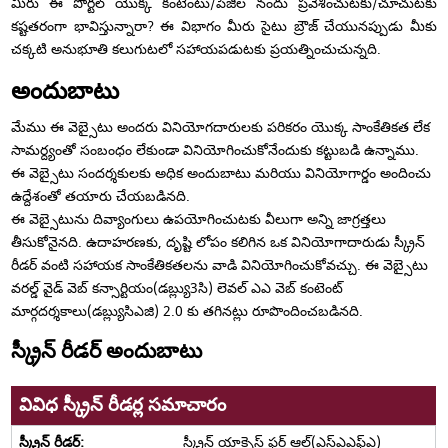
మీరు ఈ పోర్టల్ యొక్క కంటెంటు/పేజీల నందు ప్రవేశించుటకు/చూచుటకు
కష్టతరంగా భావిస్తున్నారా? ఈ విభాగం మీరు సైటు బ్రౌజ్ చేయునప్పుడు మీకు
చక్కటి అనుభూతి కలుగుటలో సహాయపడుటకు ప్రయత్నించుచున్నది.
అందుబాటు
మేము ఈ వెబ్సైటు అందరు వినియోగదారులకు పరికరం యొక్క సాంకేతికత లేక
సామర్ద్యంతో సంబంధం లేకుండా వినియోగించుకోనేందుకు కట్టుబడి ఉన్నాము.
ఈ వెబ్సైటు సందర్శకులకు అధిక అందుబాటు మరియు వినియోగార్డం అందించు
ఉద్దేశంతో తయారు చేయబడినది.
ఈ వెబ్సైటును దివ్యాంగులు ఉపయోగించుటకు వీలుగా అన్ని జాగ్రత్తలు
తీసుకోనైనది. ఉదాహరణకు, దృష్టి లోపం కలిగిన ఒక వినియోగాదారుడు స్క్రీన్
రీడర్ వంటి సహాయక సాంకేతికతలను వాడి వినియోగించుకోవచ్చు. ఈ వెబ్సైటు
వరల్డ్ వైడ్ వెబ్ కన్సార్టియం(డబ్ల్యు3సి) లెవల్ ఎఎ వెబ్ కంటెంట్
మార్గదర్శకాలు(డబ్ల్యుసిఎజి) 2.0 కు తగినట్లు రూపొందించబడినది.
స్క్రీన్ రీడర్ అందుబాటు
వివిధ స్క్రీన్ రీడర్ల సమాచారం
స్క్రీన్ యాక్సెస్ ఫర్ ఆల్(ఎస్ఎఎఫ్ఎ)