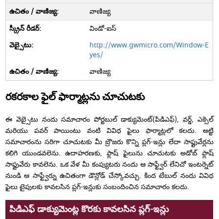
వాణిజ్య
విండో-ఐస్
http://www.gwmicro.com/Window-E
yes/
వాణిజ్య
రకరకాల ఫైల్ ఫార్మాట్లను చూచుటకు
ఈ వెబ్సైటు నందు సమాచారం పోర్టబుల్ డాక్యుమెంట్(పిడిఎఫ్), వర్డ్, ఎక్సెల్
మరియు పవర్ పాయింటు వంటి వివిధ ఫైలు ఫార్మాట్లలో కలదు. అట్టి
సమాచారంను సరిగా చూచుటకు మీ బ్రౌజరు కొన్ని ప్లగ్-ఇన్లు లేదా సాఫ్టువేర్లను
కలిగి యుండవలెను. ఉదాహరణకు, ఫ్లాష్ ఫైలును చూచుటకు అడోబ్ ఫ్లాష్
సాఫ్టువేరు కావలెను. ఒక వేళ మీ కంప్యుటరు నందు ఆ సాఫ్ట్వేర్ లేనిచో ఇంటర్నెట్
నుండి ఆ సాఫ్ట్వేర్ను ఉచితంగా డౌన్లోడ్ చేస్కోవచ్చు. కింద టేబుల్ నందు వివిధ
ఫైలు టైపులకు కావలసిన ప్లగ్-ఇన్లుకు సంబందించిన సమాచారం కలదు.
పిడిఎఫ్ డాక్యుమెంట్ల కొరకు కావలసిన ప్లగ్-ఇన్లు