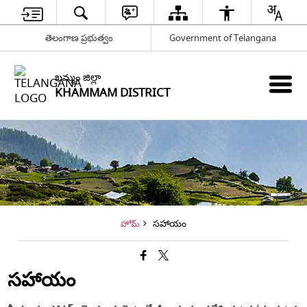
తెలంగాణ ప్రభుత్వం
Government of Telangana
ఖమ్మం జిల్లా
KHAMMAM DISTRICT
సహాయం
హోమ్
సహాయం