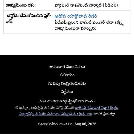
పోర్టబుల్ డాకుమెంట్ ఫార్మాట్ (పిడిఎఫ్)
అడోబ్ యాక్రోబాట్ రీడర్
పిడిఎఫ్ ఫైలుని హెచ్.టి.ఎం.ఎల్ లేదా టెక్స్ట్
డాక్యుమెంటుగా మార్చును
ఉపయోగ నిబంధనలు
సహాయం
మమ్ము సంప్రదించుటకు
విశ్లేషణ
కంటెంటు జిల్లా అడ్మినిస్ట్రేషన్ వారి సొంతం
© ఖమ్మం , అభివృద్ధి మరియు హోస్ట్ చేసినది
జాతీయ సమాచార విజ్ఞాన కేంద్రం
,
ఎలక్ట్రానిక్స్ మరియు సమాచార పరిజ్ఞాన మంత్రిత్వ శాఖ
, భారత ప్రభుత్వం
చివరిగా నవీకరించబడినది:
Aug 06, 2026