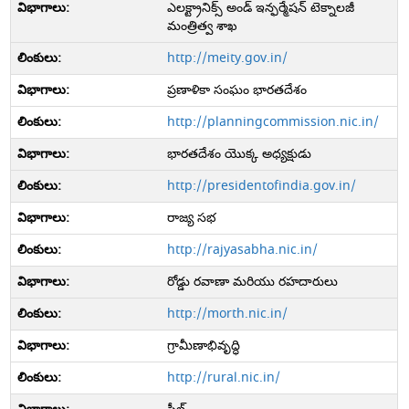
ఎలక్ట్రానిక్స్ అండ్ ఇన్ఫర్మేషన్ టెక్నాలజీ
మంత్రిత్వ శాఖ
http://meity.gov.in/
ప్రణాళికా సంఘం భారతదేశం
http://planningcommission.nic.in/
భారతదేశం యొక్క అధ్యక్షుడు
http://presidentofindia.gov.in/
రాజ్య సభ
http://rajyasabha.nic.in/
రోడ్డు రవాణా మరియు రహదారులు
http://morth.nic.in/
గ్రామీణాభివృద్ధి
http://rural.nic.in/