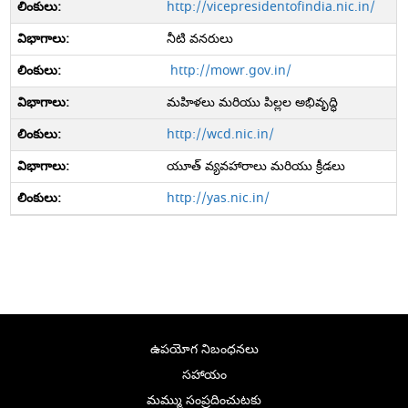
http://vicepresidentofindia.nic.in/
నీటి వనరులు
http://mowr.gov.in/
మహిళలు మరియు పిల్లల అభివృద్ధి
http://wcd.nic.in/
యూత్ వ్యవహారాలు మరియు క్రీడలు
http://yas.nic.in/
ఉపయోగ నిబంధనలు
సహాయం
మమ్ము సంప్రదించుటకు