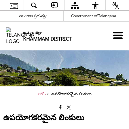
తెలంగాణ ప్రభుత్వం
Government of Telangana
ఖమ్మం జిల్లా
KHAMMAM DISTRICT
ఉపయోగకరమైన లింకులు
హోమ్
ఉపయోగకరమైన లింకులు