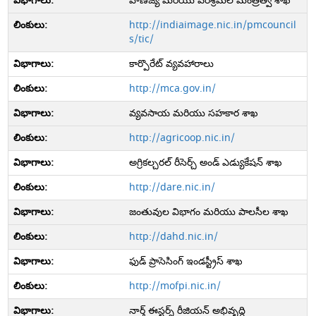
వాణిజ్య మరియు పరిశ్రమల మంత్రిత్వ శాఖ
http://indiaimage.nic.in/pmcouncil
s/tic/
కార్పొరేట్ వ్యవహారాలు
http://mca.gov.in/
వ్యవసాయ మరియు సహకార శాఖ
http://agricoop.nic.in/
అగ్రికల్చరల్ రీసెర్చ్ అండ్ ఎడ్యుకేషన్ శాఖ
http://dare.nic.in/
జంతువుల విభాగం మరియు పాలసీల శాఖ
http://dahd.nic.in/
ఫుడ్ ప్రాసెసింగ్ ఇండస్ట్రీస్ శాఖ
http://mofpi.nic.in/
నార్త్ ఈస్టర్న్ రీజియన్ అభివృద్ధి