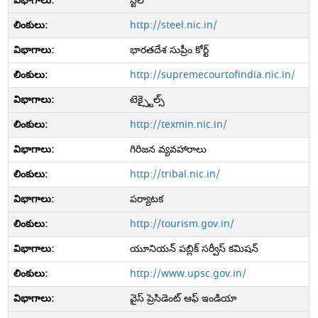
స్టీల్
http://steel.nic.in/
భారతదేశ సుప్రీం కోర్ట్
http://supremecourtofindia.nic.in/
టెక్స్టైల్స్
http://texmin.nic.in/
గిరిజన వ్యవహారాలు
http://tribal.nic.in/
పర్యాటక
http://tourism.gov.in/
యూనియన్ పబ్లిక్ సర్వీస్ కమిషన్
http://www.upsc.gov.in/
వైస్ ప్రెసిడెంట్ ఆఫ్ ఇండియా