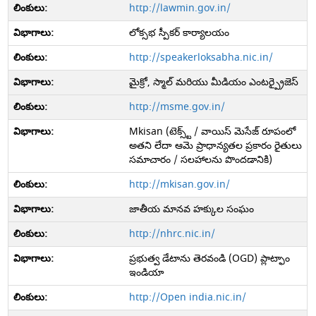
http://lawmin.gov.in/
లోక్సభ స్పీకర్ కార్యాలయం
http://speakerloksabha.nic.in/
మైక్రో, స్మాల్ మరియు మీడియం ఎంటర్ప్రైజెస్
http://msme.gov.in/
Mkisan (టెక్స్ట్ / వాయిస్ మెసేజ్ రూపంలో
అతని లేదా ఆమె ప్రాధాన్యతల ప్రకారం రైతులు
సమాచారం / సలహాలను పొందడానికి)
http://mkisan.gov.in/
జాతీయ మానవ హక్కుల సంఘం
http://nhrc.nic.in/
ప్రభుత్వ డేటాను తెరవండి (OGD) ప్లాట్ఫాం
ఇండియా
http://Open india.nic.in/