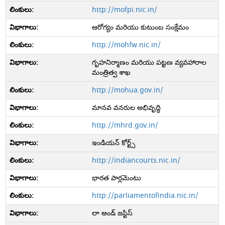
http://mofpi.nic.in/
ఆరోగ్యం మరియు కుటుంబ సంక్షేమం
http://mohfw.nic.in/
గృహనిర్మాణం మరియు పట్టణ వ్యవహారాల
మంత్రిత్వ శాఖ
http://mohua.gov.in/
మానవ వనరుల అభివృద్ధి
http://mhrd.gov.in/
ఇండియన్ కోర్ట్స్
http://indiancourts.nic.in/
భారత పార్లమెంటు
http://parliamentofindia.nic.in/
లా అండ్ జస్టిస్