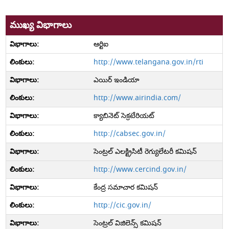
ముఖ్య విభాగాలు
ఆర్టిఐ
http://www.telangana.gov.in/rti
ఎయిర్ ఇండియా
http://www.airindia.com/
క్యాబినెట్ సెక్రటేరియట్
http://cabsec.gov.in/
సెంట్రల్ ఎలక్ట్రిసిటీ రెగ్యులేటరీ కమిషన్
http://www.cercind.gov.in/
కేంద్ర సమాచార కమిషన్
http://cic.gov.in/
సెంట్రల్ విజిలెన్స్ కమిషన్